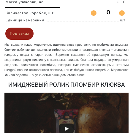
Масса упаковки, кг
2.16
Количество коробок, шт
Единица измерения
шт
Под заказ
Мы создали наше мороженое, вдохновляясь простыми, но любимыми вкусами.
Свежие, взбитые до пышности отборные сливки и настоящая клюква – знакомая
каждому ягода с характером. Бережно сохраняя её природную пользу, мы
соединили яркую кислинку с нежностью сливок. Сначала ощущается умеренная
сладость сливочного пломбира, которая сменяется освежающими нотками
щедрой порции клюквенного припаса, как из бабушкиного погребка. Мороженое
«МилоСладово» – вкус счастья в каждом стаканчике!
ИМИДЖЕВЫЙ РОЛИК ПЛОМБИР КЛЮКВА