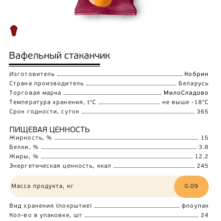
Вафельный стаканчик
Изготовитель
Кобрин
Страна производитель
Беларусь
Торговая марка
МилоСладово
Температура хранения, t°C
не выше -18°C
Срок годности, суток
365
ПИЩЕВАЯ ЦЕННОСТЬ
Жирность, %
15
Белки, %
3.8
Жиры, %
12.2
Энергетическая ценность, ккал
245
Масса продукта, кг
0.09
Вид хранения (покрытие)
флоупак
Кол-во в упаковке, шт
24