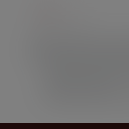
Круг
Кубик
Сыр Никольский с ароматом сливок – предст
Ажурный сырный рисунок из мелких глазков 
прекрасен в качестве самостоятельной заку
сливок подтверждено на российских и между
Золотой призёр международного к
«ПРОДЭКСПО-2015» в номинации «Сыр
Лауреат премии «Лучшие товары Ре
«Продовольственные товары»
Лауреат конкурса «Лучшие товары Рес
Победитель конкурса-дегустации «ГУС