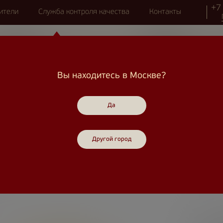
+7
ители
Служба контроля качества
Контакты
Вы находитесь в Москве?
ые марки
Акции
Нас рекомендуют
Да
 СЫРЫ
Другой город
кольский с ароматом сливок
Круг