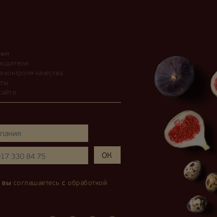
ния
водители
а контроля качества
кты
сайта
, вы
соглашаетесь
с
обработкой