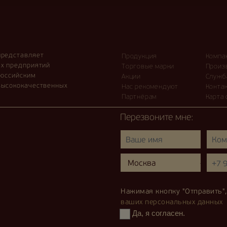
представляет
Продукция
Компа
ых предприятий
Торговые марки
Произ
российским
Акции
Служб
высококачественных
Нас рекомендуют
Конта
Партнёрам
Карта 
Перезвоните мне:
Нажимая кнопку "Отправить"
ваших персональных данных
Да, я согласен.