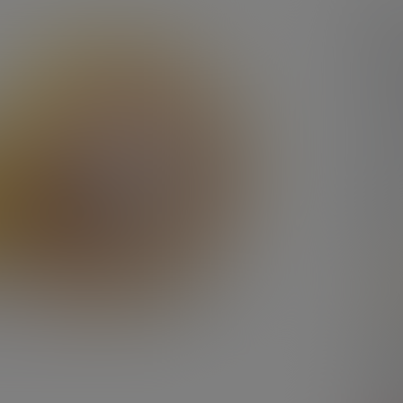
Сорт
Изго
Стра
Торг
Темпе
Срок 
ПИЩ
Жирн
Белки
Жиры
Энерг
Мас
Вид х
Кол-в
Масса