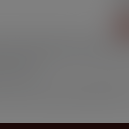
Колич
Един
Под
авитель полутвёрдых сыров. Выделяется мягким сливочны
угловатой и щелевидной формы тонко покрывает эластичну
ски, сочетается со многими мясными блюдами и овощами.
народных конкурсах:
онкурса «Лучший продукт 2015 года» в рамках моско
ы полутвёрдые»
спублики Беларусь на рынке Российской Федерации» 
публики Беларусь на рынке Российской Федерации-2013 го
Т 2012» (Гарант успеха современных товаров) в категории 