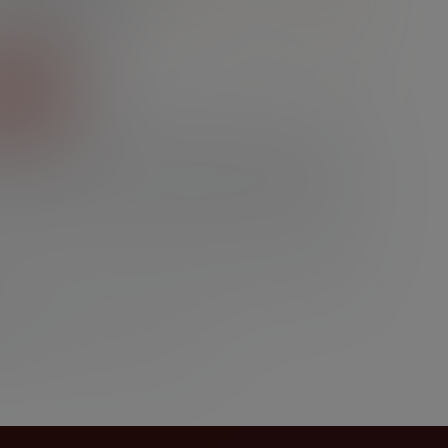
/
/
ество коробок, шт
ица измерения
кг
 заказ
м вкусом и нежным ароматом настоящих сливок.
ю нежно-жёлтую текстуру сыра на разрезе. Сыр
 Высокое качество сыра Никольский с ароматом
вской выставки продовольственных товаров
в области качества 2013 года в номинации
да»
«Сыр твёрдый, полутвёрдый»