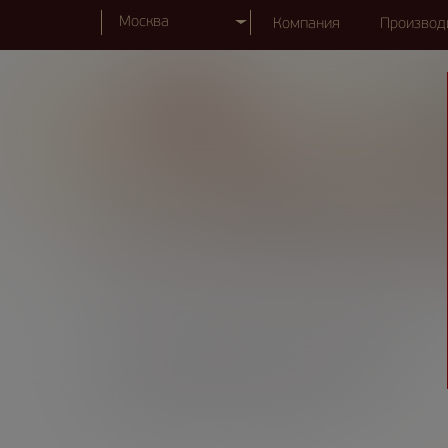
Москва
Компания
Производ
Продукция
Торгов
СЫР / КОБРИНСКИЕ
Главная
Ни
Продукция
Сыр
Кобринские сыры
НИКОЛЬСКИЙ
С АРОМАТОМ СЛИВОК