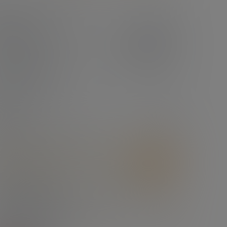
Полутвердый
товитель
Кобрин
на производитель
Беларусь
овая марка
Кобринские сыры
ратура хранения, t°C
от 0°C до +4°C
годности, суток
210
ЕВАЯ ЦЕННОСТЬ
ость, %
45
, %
25.2
, %
25.7
етическая ценность, ккал
332
са продукта, кг
9
ранения (покрытие)
термоусадочный пакет
о в упаковке, шт
2
 упаковки, кг
18