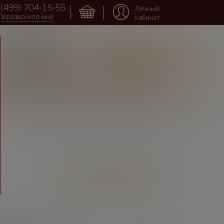
 (499) 704-15-55
Личный
Перезвоните мне
кабинет
Оформить заказ
Партнёрам
Все предложения
Все формы
Вернуться в каталог продукции