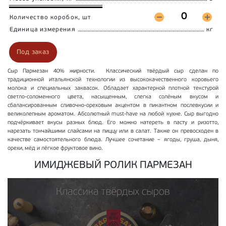
Количество коробок, шт
Единица измерения
кг
Под заказ
Сыр Пармезан 40% жирности. Классический твёрдый сыр сделан по
традиционной итальянской технологии из высококачественного коровьего
молока и специальных заквасок. Обладает характерной плотной текстурой
светло-соломенного цвета, насыщенным, слегка солёным вкусом и
сбалансированным сливочно-ореховым акцентом в пикантном послевкусии и
великолепным ароматом. Абсолютный must-have на любой кухне. Сыр выгодно
подчёркивает вкусы разных блюд. Его можно натереть в пасту и ризотто,
нарезать тончайшими слайсами на пиццу или в салат. Также он превосходен в
качестве самостоятельного блюда. Лучшее сочетание – ягоды, груша, дыня,
орехи, мёд и лёгкое фруктовое вино.
ИМИДЖЕВЫЙ РОЛИК ПАРМЕЗАН