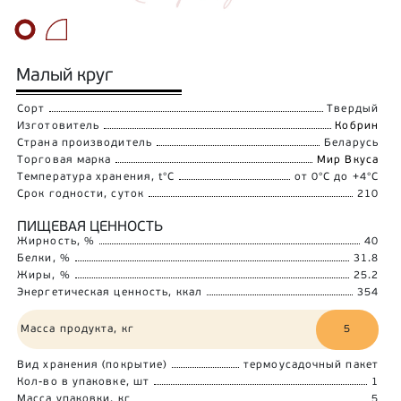
Малый круг
Сорт
Твердый
Изготовитель
Кобрин
Страна производитель
Беларусь
Торговая марка
Мир Вкуса
Температура хранения, t°C
от 0°C до +4°C
Срок годности, суток
210
ПИЩЕВАЯ ЦЕННОСТЬ
Жирность, %
40
Белки, %
31.8
Жиры, %
25.2
Энергетическая ценность, ккал
354
Масса продукта, кг
5
Вид хранения (покрытие)
термоусадочный пакет
Кол-во в упаковке, шт
1
Масса упаковки, кг
5