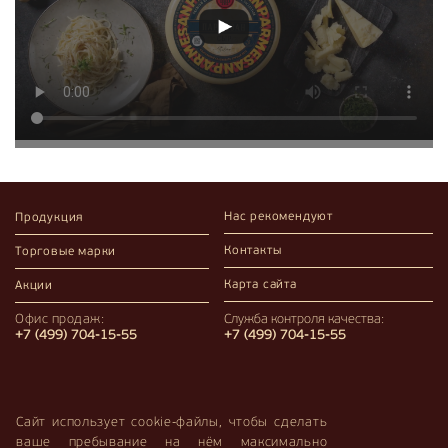
Нас рекомендуют
Продукция
Контакты
Торговые марки
Карта сайта
Акции
Офис продаж:
Служба контроля качества:
+7 (499) 704-15-55
+7 (499) 704-15-55
Компания «Мир Вкуса» официально представляет несколько крупных производственных предприятий
Республики Беларусь и предлагает российским покупателям широкий ассортимент высококачественных
Сайт использует cookie-файлы, чтобы сделать
молочных продуктов и сыров.
ваше пребывание на нём максимально