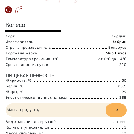
Колесо
Сорт
Твердый
Изготовитель
Кобрин
Страна производитель
Беларусь
Торговая марка
Мир Вкуса
Температура хранения, t°C
от 0°C до +4°C
Срок годности, суток
210
ПИЩЕВАЯ ЦЕННОСТЬ
Жирность, %
50
Белки, %
23.5
Жиры, %
29
Энергетическая ценность, ккал
355
Масса продукта, кг
13
Вид хранения (покрытие)
латекс
Кол-во в упаковке, шт
1
Масса упаковки, кг
13