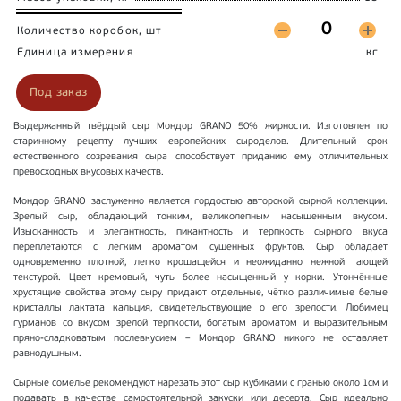
Количество коробок, шт
Единица измерения
кг
Под заказ
Выдержанный твёрдый сыр Мондор GRANO 50% жирности. Изготовлен по
старинному рецепту лучших европейских сыроделов. Длительный срок
естественного созревания сыра способствует приданию ему отличительных
превосходных вкусовых качеств.
Мондор GRANO заслуженно является гордостью авторской сырной коллекции.
Зрелый сыр, обладающий тонким, великолепным насыщенным вкусом.
Изысканность и элегантность, пикантность и терпкость сырного вкуса
переплетаются с лёгким ароматом сушенных фруктов. Сыр обладает
одновременно плотной, легко крошащейся и неожиданно нежной тающей
текстурой. Цвет кремовый, чуть более насыщенный у корки. Утончённые
хрустящие свойства этому сыру придают отдельные, чётко различимые белые
кристаллы лактата кальция, свидетельствующие о его зрелости. Любимец
гурманов со вкусом зрелой терпкости, богатым ароматом и выразительным
пряно-сладковатым послевкусием – Мондор GRANO никого не оставляет
равнодушным.
Сырные сомелье рекомендуют нарезать этот сыр кубиками с гранью около 1см и
подавать в качестве самостоятельной закуски или десерта. Сыр идеально